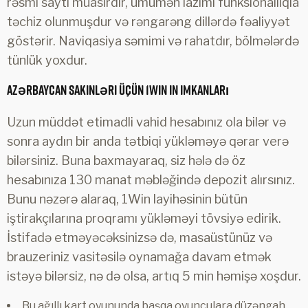
rəsmi saytı müasirdir, ümumən lazımi funksionallıqla
təchiz olunmuşdur və rəngarəng dillərdə fəaliyyət
göstərir. Naviqasiya səmimi və rahatdır, bölmələrdə
tünlük yoxdur.
Azərbaycan Sakinləri üçün 1win In Imkanları
Uzun müddət etimadli vahid hesabınız ola bilər və
sonra aydın bir anda tətbiqi yükləməyə qərar verə
bilərsiniz. Buna baxmayaraq, siz hələ də öz
hesabınıza 130 manat məbləğində depozit alırsınız.
Bunu nəzərə alaraq, 1Win layihəsinin bütün
iştirakçılarına proqramı yükləməyi tövsiyə edirik.
İstifadə etməyəcəksinizsə də, masaüstünüz və
brauzeriniz vasitəsilə oynamağa davam etmək
istəyə bilərsiz, nə də olsa, artıq 5 min həmişə xoşdur.
Bu ağıllı kart oyununda başqa oyunçulara düzəngah