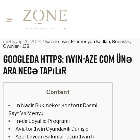
фебруар 26, 2024 /
Kazino 1win: Promosyon Kodları, Bonuslar,
Oyunlar - 138
Googleda Https: 1win-aze Com Ünə
Ara Necə Tapılır
Content
In Nadir Bukmeker Kontoru: Rəsmi
Sayt Və Menyu
In-də Loyallıq Proqramı
Aviator 1win Oyundaxili Danışıq
Azərbaycan Sakinləri üçün 1win In