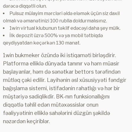
dərəcə diqqətli olun.
Pulsuz mülayim mərcləri əldə eləmək üçün siz daxil
olmalı və əmanətinizi 100 rublla doldurmalısınız.
1win virtual klubunun təklif edəcəyi daha şey mülk.
İlk depozit üzrə 500% və ya mobil tətbiqdə
qeydiyyatdan keçərkən 130 manat.
1win bukmeker özündə iki istiqaməti birləşdirir.
Platforma elliklə dünyada tanınır və həm müasir
başlayanlar, həm də sənətkar bettors tərəfindən
mütləq çəki edilir. Layihənin əsl xüsusiyyəti fəndgir
bağışlama sistemi, istifadənin rahatlığı və hər bir
müştəriyə sadiqlikdir. BK-nın funksionallığını
diqqətlə təhlil edən mütəxəssislər onun
fəaliyyətinin elliklə sahələrini düzgün şəkildə
nəzərdən keçiriblər.