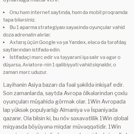
Onu həm internet saytında, həm də mobil proqramda
tapa bilərsiniz.
Bu 1 aparma strategiyası sayəsində oyunçular vahid
doza adrenalin alırlar.
Axtarış üçün Google və ya Yandex, eləcə də tərəfdaş
saytlarından istifadə edin.
İstifadəçi mərc edir və təyyarəni işə salır və əgər o
düşərsə, Aviatore-nin 1 qalibiyyəti vahid siqnaldır, o
zaman mərc uduzur.
Layihənin Asiya bazarı da fəal şəkildə inkişaf edir.
Son zamanlarda, saytda Avropa ölkələrindən çoxlu
oyunçuları müşahidə görmək olar. 1Win Avropada
lap yüksək populyarlığı Almaniya və İspaniyada
qazanır. Ola bilsin ki, bu növ səxavətlilik 1Win qlobal
miqyasda böyüyənə miqdar müvəqqətidir. 1Win