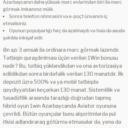
Azərbaycanın daha yüksək mərc evlərindən biri ilə mərc
görmək imkanınız mülk .
Sonra telefon nömrəsini və e-poçt ünvanını iç
etməlisiniz.
Oyunun populyarlığı heç də azalmayıb və hələ də asudə
şəkildə inkişaf edir.
Ən azı 3 əmsalı ilə ordinara mərc görmək lazımdır.
Tətbiqin quraşdırılması üçün verilən 1Win bonusu
nədir? Bu, tətbiq yükləndikdən və ona avtorizasiya
edildikdən sonra birdəfəlik verilən 130 manatdır. İlk
depozit üzrə 500% və ya mobil tətbiqdə
qeydiyyatdan keçərkən 130 manat. Sistemlilik və
təsadüfilik arasında tarazlığı doğrudan tapmış
hibrid oyun 1win Azərbaycanda Aviator oyununa
çevrildi. Bütün oyunçular bunu alqoritmlərdə pul
itkisi adlandıraraq götürmə etməsələr də, yenə də