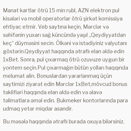
Manat kartlar ötrü 15 min rubl, AZN elektron pul
kisələri və mobil operatorlar ötrü şirkət komissiya
ehtiyac etmir. Veb saytına keçin, Mərclər və
səhifənin yuxarı sağ küncündə yaşıl „Qeydiyyatdan
keç“ düyməsini secin. Ölkəni və istədiyiniz valyutanı
göstərin.Qeydiyyat haqqında ətraflı elan əldə edin
1xBet. Sonra, pul çıxarmaq ötrü ozuvuze uygun bir
yontem seçin.Pul çıxarmağın bütün yolları haqqında
melumat alin. Bonuslardan yararlanmaq üçün
saytimizi ziyarət edin Mərclər 1xBet,mövcud bonus
təklifləri haqqında elan əldə edin və əlavə
təlimatlara əməl edin. Bukmeker kontorlarında para
udmaq yetər miqdar asandir.
Bu məsələ haqqında ətraflı burada oxuya bilərsiniz.