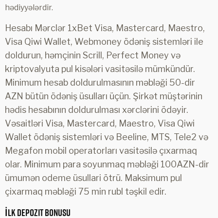
hədiyyələrdir.
Hesabı Mərclər 1xBet Visa, Mastercard, Maestro,
Visa Qiwi Wallet, Webmoney ödəniş sistemləri ile
doldurun, həmçinin Scrill, Perfect Money və
kriptovalyuta pul kisələri vasitəsilə mümkündür.
Minimum hesab doldurulmasının məbləği 50-dir
AZN bütün ödəniş üsulları üçün. Şirkət müştərinin
hədis hesabının doldurulması xərclərini ödəyir.
Vəsaitləri Visa, Mastercard, Maestro, Visa Qiwi
Wallet ödəniş sistemləri və Beeline, MTS, Tele2 və
Megafon mobil operatorları vasitəsilə çıxarmaq
olar. Minimum para soyunmaq məbləği 100AZN-dir
ümumən odeme üsullari ötrü. Maksimum pul
çixarmaq məbləği 75 min rubl təşkil edir.
İlk Depozit Bonusu