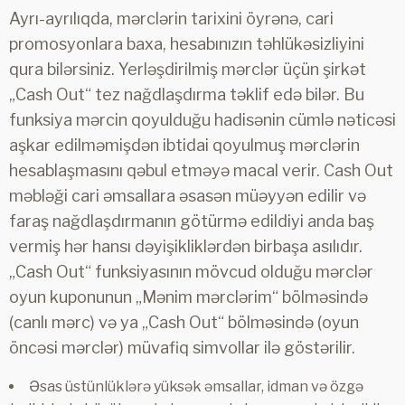
Ayrı-ayrılıqda, mərclərin tarixini öyrənə, cari
promosyonlara baxa, hesabınızın təhlükəsizliyini
qura bilərsiniz. Yerləşdirilmiş mərclər üçün şirkət
„Cash Out“ tez nağdlaşdırma təklif edə bilər. Bu
funksiya mərcin qoyulduğu hadisənin cümlə nəticəsi
aşkar edilməmişdən ibtidai qoyulmuş mərclərin
hesablaşmasını qəbul etməyə macal verir. Cash Out
məbləği cari əmsallara əsasən müəyyən edilir və
faraş nağdlaşdırmanın götürmə edildiyi anda baş
vermiş hər hansı dəyişikliklərdən birbaşa asılıdır.
„Cash Out“ funksiyasının mövcud olduğu mərclər
oyun kuponunun „Mənim mərclərim“ bölməsində
(canlı mərc) və ya „Cash Out“ bölməsində (oyun
öncəsi mərclər) müvafiq simvollar ilə göstərilir.
Əsas üstünlüklərə yüksək əmsallar, idman və özgə