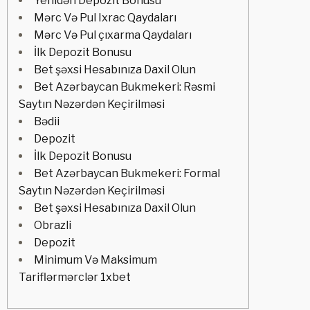
Yenidən Depozit Bonusu
Mərc Və Pul Ixrac Qaydaları
Mərc Və Pul çıxarma Qaydaları
İlk Depozit Bonusu
Bet şəxsi Hesabınıza Daxil Olun
Bet Azərbaycan Bukmekeri: Rəsmi
Saytın Nəzərdən Keçirilməsi
Bədii
Depozit
İlk Depozit Bonusu
Bet Azərbaycan Bukmekeri: Formal
Saytın Nəzərdən Keçirilməsi
Bet şəxsi Hesabınıza Daxil Olun
Obrazli
Depozit
Minimum Və Maksimum
Tariflərmərclər 1xbet