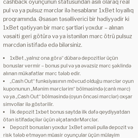
cashback oyunçunun statusundan asılı olaraq real
pul və ya pulsuz mərclər ilə hesablanır 1xBet loyallıq
proqramında. Əsasən təsəlliverici bir hədiyyədir ki
1xBet qətiyyən bir mərc şərtləri yoxdur – alınan
vəsaiti geri götürə və ya istənilən mərc ötrü pulsuz
mərcdən istifadə edə bilərsiniz.
1xBet „yalnız ona görə“ dübarə depozitlər üçün
bonuslar vermir – bonus pul və ya əvəzsiz mərc şəklində
alınan mükafatlar mərc tələb edir.
„Cash Out“ funksiyasının mövcud olduğu mərclər oyun
kuponunun „Mənim mərclərim“ bölməsində (canlı mərc)
və ya „Cash Out“ bölməsində (oyun öncəsi mərclər) oxşar
simvollar ilə göstərilir.
İlk depozit 1xbet bonus saytda ilk dəfə qeydiyyatdan
ötən istifadəçilər üçün əlçatandırMərclər.
Depozit bonusları yoxdur 1xBet əməli pulla depozit və
risk tələb etməyən müasir oyunçular üçün mülayim