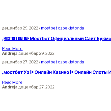
децембар 29, 2022 /
mostbet ozbekistonda
„mostbet Online Мостбет Официальный Сайт Бук
Read More
Andreja
децембар 29, 2022
децембар 27, 2022 /
mostbet ozbekistonda
„мостбет Уз ᐉ Онлайн Казино ᐉ Онлайн Слоты И Li
Read More
Andreja
децембар 27, 2022