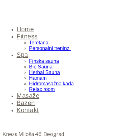
Home
Fitness
Teretana
Personalni treninzi
Spa
Finska sauna
Bio Sauna
Herbal Sauna
Hamam
Hidromasažna kada
Relax room
Masaže
Bazen
Kontakt
Kneza Miloša 46, Beograd