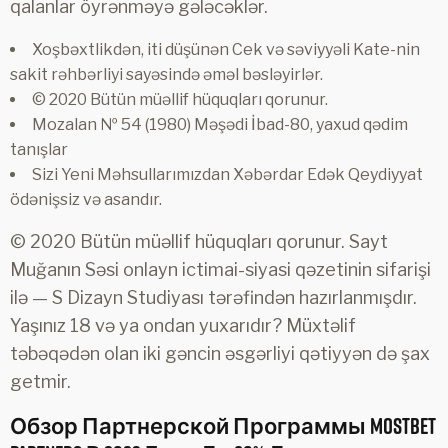
qalanlar öyrənməyə gələcəklər.
Xoşbəxtlikdən, iti düşünən Cek və səviyyəli Kate-nin
sakit rəhbərliyi sayəsində əməl bəsləyirlər.
© 2020 Bütün müəllif hüquqları qorunur.
Mozalan № 54 (1980) Məşədi İbad-80, yaxud qədim
tanışlar
Sizi Yeni Məhsullarımızdan Xəbərdar Edək Qeydiyyat
ödənişsiz və asandır.
© 2020 Bütün müəllif hüquqları qorunur. Sayt
Muğanın Səsi onlayn ictimai-siyasi qəzetinin sifarişi
ilə — S Dizayn Studiyası tərəfindən hazırlanmışdır.
Yaşınız 18 və ya ondan yuxarıdır? ⁣Müxtəlif
təbəqədən olan iki gəncin əsgərliyi qətiyyən də şax
getmir.
Обзор Партнерской Программы Mostbet