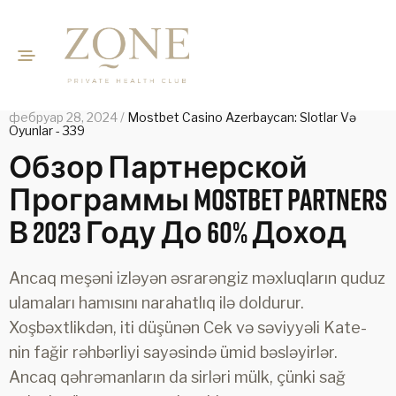
фебруар 28, 2024 /
Mostbet Casino Azerbaycan: Slotlar Və
Oyunlar - 339
Обзор Партнерской
Программы Mostbet Partners
В 2023 Году До 60% Доход
Ancaq meşəni izləyən əsrarəngiz məxluqların quduz
ulamaları hamısını narahatlıq ilə doldurur.
Xoşbəxtlikdən, iti düşünən Cek və səviyyəli Kate-
nin fağir rəhbərliyi sayəsində ümid bəsləyirlər.
Ancaq qəhrəmanların da sirləri mülk, çünki sağ