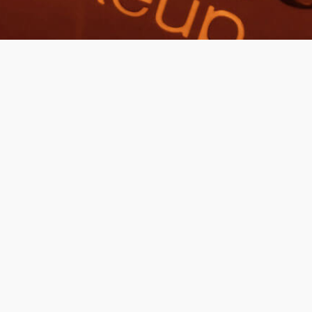
Spray tan
Spray tan je za sve one koji žele da imaju
preplanuli ten bez izlaganja štetnom UV
zračenju.
Ova metoda izvodi se pomoću spreja koji
se ravnomerno nanosi na kožu I rezultati