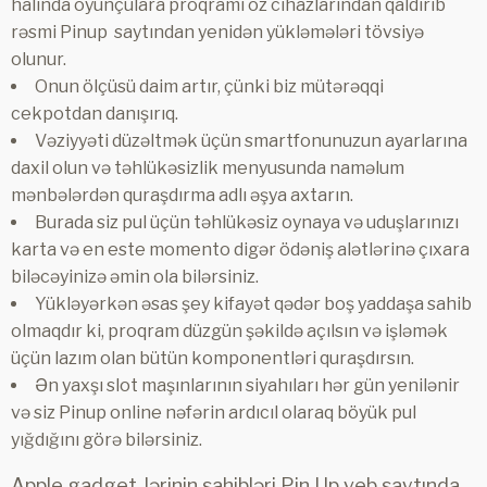
halında oyunçulara proqramı öz cihazlarından qaldırıb
rəsmi Pinup saytından yenidən yükləmələri tövsiyə
olunur.
Onun ölçüsü daim artır, çünki biz mütərəqqi
cekpotdan danışırıq.
Vəziyyəti düzəltmək üçün smartfonunuzun ayarlarına
daxil olun və təhlükəsizlik menyusunda naməlum
mənbələrdən quraşdırma adlı əşya axtarın.
Burada siz pul üçün təhlükəsiz oynaya və uduşlarınızı
karta və en este momento digər ödəniş alətlərinə çıxara
biləcəyinizə əmin ola bilərsiniz.
Yükləyərkən əsas şey kifayət qədər boş yaddaşa sahib
olmaqdır ki, proqram düzgün şəkildə açılsın və işləmək
üçün lazım olan bütün komponentləri quraşdırsın.
Ən yaxşı slot maşınlarının siyahıları hər gün yenilənir
və siz Pinup online nəfərin ardıcıl olaraq böyük pul
yığdığını görə bilərsiniz.
Apple gadget-lərinin sahibləri Pin Up veb saytında