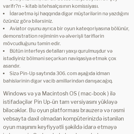
varifr?n – kitab istehsalçısının komissiyası.
İdarəetmə işi haqqında digər müştərilərin nə yazdığını
özünüz görə bilərsiniz.
Aviator oyunu ayrıca bir oyun kateqoriyasına bölünür,
demonstration rejiminin və əlverişli tariflərin
mövcudluğunu təmin edir.
Bütün interfeys detalları yaxşı qurulmuşdur və
istədiyiniz bölməni seçərkən naviqasiya etmək çox
asandır.
Sizə Pin-Up saytında 306. com aşağıda idman
bahislərinin digər vacib amillərindən danışacağıq.
Windows və ya Macintosh OS ( mac-book ) ilə
istifadəçilər Pin Up-ün tam versiyasını yükləyə
biləcəklər. Bu oyun platforması brauzerə və rəsmi
vebsayta daxil olmadan kompüterinizdə istənilən
oyun maşınını keyfiyyətli şəkildə idarə etməyə