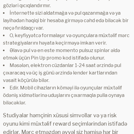
gözləri qıcıqlandırmır.
İnternette sizi aldatmağa və pul qazanmağa və ya
layihədən həqiqi bir hesaba girməyə cəhd edə biləcək bir
neçə fırıldaqçı var.
O, keyfiyyətcə formalaşır və oyunçulara müxtəlif mərc
strategiyalarını həyata keçirməyə imkan verir.
Əlavə pul və en este momento pulsuz spinlər əldə
etmək üçün Pin Up promo kod istifadə olunur.
Məsələn, elektron cüzdanlar 1-24 saat ərzində pul
çıxaracaq və üç iş günü ərzində lender kartlarından
vəsait köçürülə bilər.
Edir. Mobil cihazların köməyi ilə oyunçular müxtəlif
ödəniş xidmətlərinə uduşlarını çıxarmaqla pulla oynaya
biləcəklər.
Studiyalar həmçinin xüsusi simvollar və ya risk
oyunu kimi müxtəlif reward seçimlərindən istifadə
edirlər. Mərc etməzdən əvvəl siz həmişə hər bir