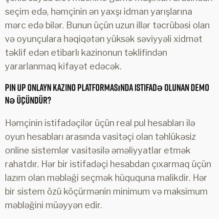
seçim edə, həmçinin ən yaxşı idman yarışlarına
mərc edə bilər. Bunun üçün uzun illər təcrübəsi olan
və oyunçulara həqiqətən yüksək səviyyəli xidmət
təklif edən etibarlı kazinonun təklifindən
yararlanmaq kifayət edəcək.
Pin Up Onlayn Kazino Platformasında Istifadə Olunan Demo
Nə Üçündür?
Həmçinin istifadəçilər üçün real pul hesabları ilə
oyun hesabları arasında vasitəçi olan təhlükəsiz
online sistemlər vasitəsilə əməliyyatlar etmək
rahatdır. Hər bir istifadəçi hesabdan çıxarmaq üçün
lazım olan məbləği seçmək hüququna malikdir. Hər
bir sistem özü köçürmənin minimum və maksimum
məbləğini müəyyən edir.