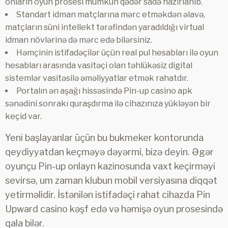
onların oyun prosesi mümkün qədər sadə hazırlanıb.
Standart idman matçlarına mərc etməkdən əlavə,
matçların süni intellekt tərəfindən yaradıldığı virtual
idman növlərinə də mərc edə bilərsiniz.
Həmçinin istifadəçilər üçün real pul hesabları ilə oyun
hesabları arasında vasitəçi olan təhlükəsiz digital
sistemlər vasitəsilə əməliyyatlar etmək rahatdır.
Portalın ən aşağı hissəsində Pin-up casino apk
sənədini sonrakı quraşdırma ilə cihazınıza yükləyən bir
keçid var.
Yeni başlayanlar üçün bu bukmeker kontorunda
qeydiyyatdan keçməyə dəyərmi, bizə deyin. Əgər
oyunçu Pin-up onlayn kazinosunda vaxt keçirməyi
sevirsə, um zaman klubun mobil versiyasına diqqət
yetirməlidir. İstənilən istifadəçi rahat cihazda Pin
Upward casino kəşf edə və həmişə oyun prosesində
qala bilər.