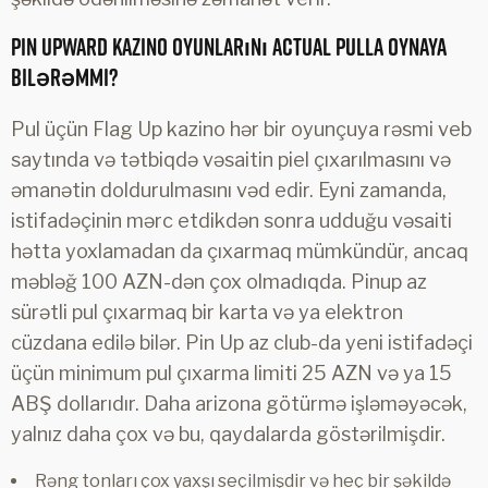
Pin Upward Kazino Oyunlarını Actual Pulla Oynaya
Bilərəmmi?
Pul üçün Flag Up kazino hər bir oyunçuya rəsmi veb
saytında və tətbiqdə vəsaitin piel çıxarılmasını və
əmanətin doldurulmasını vəd edir. Eyni zamanda,
istifadəçinin mərc etdikdən sonra udduğu vəsaiti
hətta yoxlamadan da çıxarmaq mümkündür, ancaq
məbləğ 100 AZN-dən çox olmadıqda. Pinup az
sürətli pul çıxarmaq bir karta və ya elektron
cüzdana edilə bilər. Pin Up az club-da yeni istifadəçi
üçün minimum pul çıxarma limiti 25 AZN və ya 15
ABŞ dollarıdır. Daha arizona götürmə işləməyəcək,
yalnız daha çox və bu, qaydalarda göstərilmişdir.
Rəng tonları çox yaxşı seçilmişdir və heç bir şəkildə