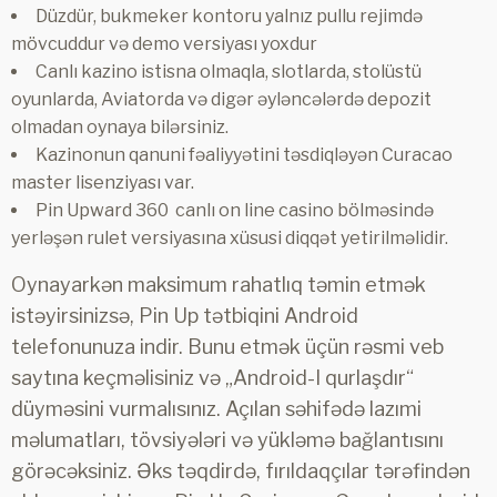
Düzdür, bukmeker kontoru yalnız pullu rejimdə
mövcuddur və demo versiyası yoxdur
Canlı kazino istisna olmaqla, slotlarda, stolüstü
oyunlarda, Aviatorda və digər əyləncələrdə depozit
olmadan oynaya bilərsiniz.
Kazinonun qanuni fəaliyyətini təsdiqləyən Curacao
master lisenziyası var.
Pin Upward 360 canlı on line casino bölməsində
yerləşən rulet versiyasına xüsusi diqqət yetirilməlidir.
Oynayarkən maksimum rahatlıq təmin etmək
istəyirsinizsə, Pin Up tətbiqini Android
telefonunuza indir. Bunu etmək üçün rəsmi veb
saytına keçməlisiniz və „Android-I qurlaşdır“
düyməsini vurmalısınız. Açılan səhifədə lazımi
məlumatları, tövsiyələri və yükləmə bağlantısını
görəcəksiniz. Əks təqdirdə, fırıldaqçılar tərəfindən